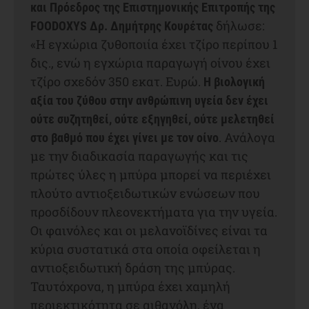
και Πρόεδρος της Επιστημονικής Επιτροπής της
δήλωσε:
FOODOXYS Δρ. Δημήτρης Κουρέτας
«Η εγχώρια ζυθοποιία έχει τζίρο περίπου 1
δις., ενώ η εγχώρια παραγωγή οίνου έχει
τζίρο σχεδόν 350 εκατ. Ευρώ.
Η βιολογική
αξία του ζύθου στην ανθρώπινη υγεία δεν έχει
ούτε συζητηθεί, ούτε εξηγηθεί, ούτε μελετηθεί
. Ανάλογα
στο βαθμό που έχει γίνει με τον οίνο
με την διαδικασία παραγωγής και τις
πρώτες ύλες η μπύρα μπορεί να περιέχει
πλούτο αντιοξειδωτικών ενώσεων που
προσδίδουν πλεονεκτήματα για την υγεία.
Οι φαινόλες και οι μελανοϊδίνες είναι τα
κύρια συστατικά στα οποία οφείλεται η
αντιοξειδωτική δράση της μπύρας.
Ταυτόχρονα, η μπύρα έχει χαμηλή
περιεκτικότητα σε αιθανόλη, ένα