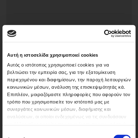
“Τα αντιοξειδωτικά που
περιέχονται στις μπύρες
ΝΗΣΟΣ μειώνουν τις
Αυτή η ιστοσελίδα χρησιμοποιεί cookies
ελεύθερες ρίζες οι οποίες
Αυτός ο ιστότοπος χρησιμοποιεί cookies για να
παράγονται ως υποπροϊόντα
βελτιώσει την εμπειρία σας, για την εξατομίκευση
στον ανθρώπινο
περιεχομένου και διαφημίσεων, την παροχή λειτουργιών
μεταβολισμό. Με τη δράση
κοινωνικών μέσων, ανάλυση της επισκεψιμότητάς κά.
αυτή, η μέτρια κατανάλωση
Επιπλέον, μοιραζόμαστε πληροφορίες που αφορούν τον
τους δύναται να ασκεί
τρόπο που χρησιμοποιείτε τον ιστότοπό μας με
συνεργάτες κοινωνικών μέσων, διαφήμισης και
προστατευτική δράση έναντι
αναλύσεων, οι οποίοι ενδεχομένως να τις συνδυάσουν
ποικίλων παθολογικών
με άλλες πληροφορίες που τους έχετε παραχωρήσει ή
καταστάσεων
.”
ΕΙΣΑΙ ΑΝΩ ΤΩΝ 18;
τις οποίες έχουν συλλέξει σε σχέση με την από μέρους
Επιλογή
Καθηγητής Δ. Κουρέτας