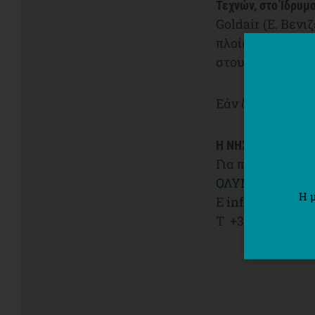
Τεχνών, στο Ίδρυμ
Goldair (E. Βεν
πλοία του Αιγαί
στους εκλεκτού
Εάν δεν μας βρί
Η ΝΗΣΟΣ διανέμετ
Για περισσότερε
ΟΛΥΜΠΙΑΚΗ ΖΥ
Η 
E
info@olympicb
Τ +30 210 66752