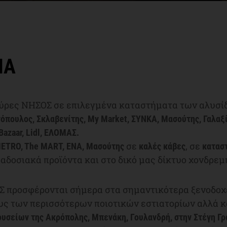
ΙΑ
μπύρες ΝΗΣΟΣ σε επιλεγμένα καταστήματα των αλυσί
όπουλος, Σκλαβενίτης, My Market, ΣΥNKA, Μασούτης, Γαλαξί
 Bazaar, Lidl, ΕΛΟΜΑΣ.
σε
, σε
METRO, The MART, ΕΝΑ, Μασούτης
καλές κάβες
κατασ
αδοσιακά προϊόντα και στο δικό μας δίκτυο χονδρεμ
Σ προσφέρονται σήμερα στα σημαντικότερα ξενοδοχε
υς των περισσότερων ποιοτικών εστιατορίων αλλά κ
υσείων της Ακρόπολης, Μπενάκη, Γουλανδρή, στην Στέγη Γ