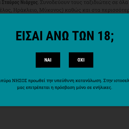
. Συνοδεύουν τους ταξιδιώτες σε όλα
α Σταύρος Νιάρχος
ιζέλος, Ηράκλειο, Μύκονος) καθώς και στα περισσότε
ου, αποτελώντας έναν άξιο πρεσβευτή της Τήνου κα
ς καλεσμένους της χώρας μας.
ΕΙΣΑΙ ΑΝΩ ΤΩΝ 18;
σκετε σε τελικά σημεία, ζητήστε μας επίμονα!
αι στην Ελλάδα και το εξωτερικό από την ΟΛΥΜΠΙΑΚΗ ΖΥΘΟ
ΝΑΙ
ΟΧΙ
ς πληροφορίες:
ΘΟΠΟΙΙΑ
μπύρα ΝΗΣΟΣ προωθεί την υπεύθυνη κατανάλωση. Στην ιστοσελ
rewery.gr
μας επιτρέπεται η πρόσβαση μόνο σε ενήλικες.
00