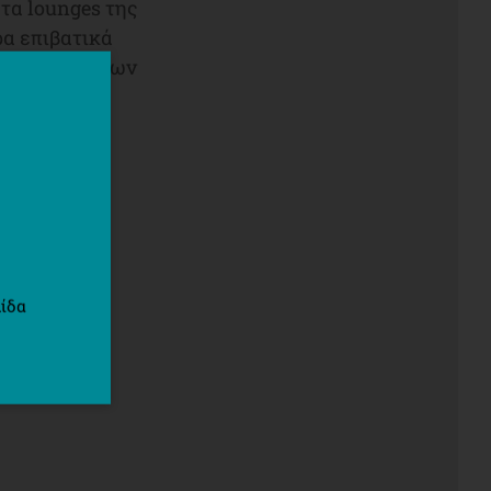
 τα lounges της
ρα επιβατικά
ι των Κυκλάδων
ΠΟΙΙΑ.
ίδα