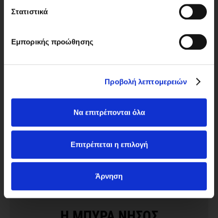
Καλή τύχη σε όλους!
Η μπύρα ΝΗΣΟΣ προωθεί την υπεύθυνη
Στατιστικά
κατανάλωση. Στην ιστοσελίδα μας επιτρέπεται η
πρόσβαση μόνο σε ενήλικες.
Εμπορικής προώθησης
ΚΟΙΝΟΠΟΙΗΣΗ ΑΡΘΡΟΥ:
FACEBOOK
TWITTER
LINKEDIN
Προβολή λεπτομερειών
PINTEREST
COPY URL
Να επιτρέπονται όλα
Επιτρέπεται η επιλογή
ΕΠΟΜΕΝΟ ΑΡΘΡΟ
Άρνηση
ΕΚΔΗΛΩΣΕΙΣ
·
ΦΕΒ. 03, 2022
Η ΜΠΥΡΑ ΝΗΣΟΣ