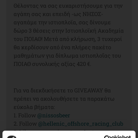
Θέλοντας να σας ευχαριστήσουμε για την
αγάπη σας και επειδή -ως ΝΗΣΟΣ-
αγαπάμε την ιστιοπλοϊα, σας δίνουμε
δώρο 3 θέσεις στην Ιστιοπλοϊκή Ακαδημία
του ΠΟΙΑΘ! Μετά από κλήρωση, 3 τυχεροί
θα κερδίσουν από ένα πλήρες πακέτο
μαθημάτων για δίπλωμα ιστιοπλοΐας του
ΠΟΙΑΘ συνολικής αξίας 420 €.
Για να διεκδικήσετε το GIVEAWAY θα
πρέπει να ακολουθήσετε τα παρακάτω
εύκολα βήματα:
1. Follow
@nissosbeer
2. Follow
@hellenic_offshore_racing_club
3. Like στο αρχικό post του Instagram