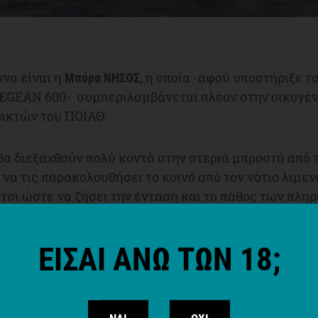
να είναι η
η οποία -αφού υποστήριξε το
Μπύρα ΝΗΣΟΣ,
AEGEAN 600- συμπεριλαμβάνεται πλέον στην οικογέν
ικτών του ΠΟΙΑΘ.
 θα διεξαχθούν πολύ κοντά στην στεριά μπροστά από
ο να τις παρακολουθήσει το κοινό από τον νότιο λιμε
τσι ώστε να ζήσει την ένταση και το πάθος των πλ
 Κύπελλο του Athens Match Challenge με χορηγό τη
ΕΙΣΑΙ ΑΝΩ ΤΩΝ 18;
γώνα θα γίνει στο νεοκλασικό κτήριο του ΠΟΙΑΘ το 
τη διάρκεια της απονομής, αγωνιζόμενοι και προσκ
τμόσφαιρα γιορτινή, να απολαύσουν τις βραβευμένε