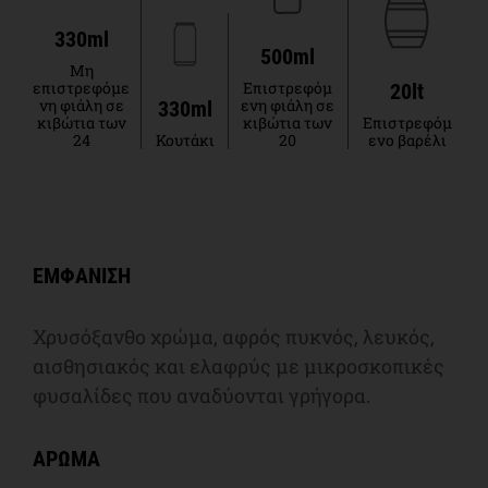
330ml
500ml
Μη
επιστρεφόμε
Επιστρεφόμ
20lt
νη φιάλη σε
ενη φιάλη σε
330ml
κιβώτια των
κιβώτια των
Επιστρεφόμ
24
Κουτάκι
20
ενο βαρέλι
ΕΜΦΑΝΙΣΗ
Χρυσόξανθο χρώμα, αφρός πυκνός, λευκός,
αισθησιακός και ελαφρύς με μικροσκοπικές
φυσαλίδες που αναδύονται γρήγορα.
ΑΡΩΜΑ