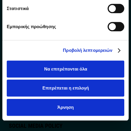
Στατιστικά
NISOS beer promotes responsible consumption.
Our website allows access only to adults.
Εμπορικής προώθησης
THE BREWERY
OUR BEERS
Προβολή λεπτομερειών
AWARDS
CERTIFICATIONS
Να επιτρέπονται όλα
POINTS OF SALE
CONTACT US
Επιτρέπεται η επιλογή
RESPONSIBLE CONSUMPTION
FOOD SAFETY POLICY
Άρνηση
DATA PRIVACY POLICY
SOCIAL MEDIA POLICY