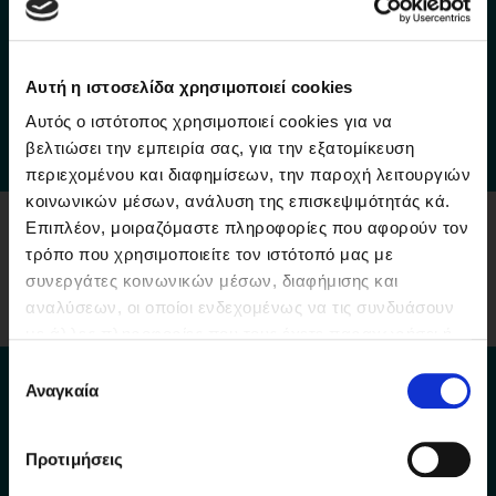
OUR FIRST GIVEAWAY!!!
Αυτή η ιστοσελίδα χρησιμοποιεί cookies
Αυτός ο ιστότοπος χρησιμοποιεί cookies για να
READ MORE
βελτιώσει την εμπειρία σας, για την εξατομίκευση
περιεχομένου και διαφημίσεων, την παροχή λειτουργιών
κοινωνικών μέσων, ανάλυση της επισκεψιμότητάς κά.
Επιπλέον, μοιραζόμαστε πληροφορίες που αφορούν τον
τρόπο που χρησιμοποιείτε τον ιστότοπό μας με
συνεργάτες κοινωνικών μέσων, διαφήμισης και
αναλύσεων, οι οποίοι ενδεχομένως να τις συνδυάσουν
με άλλες πληροφορίες που τους έχετε παραχωρήσει ή
τις οποίες έχουν συλλέξει σε σχέση με την από μέρους
ARE YOU OVER 18?
Επιλογή
σας χρήση των υπηρεσιών τους. Τα μη αναγκαία
Αναγκαία
συγκατάθεσης
(λειτουργικά) cookies είναι εξ ορισμού
απενεργοποιημένα. Μπορείτε να τα διαχειριστείτε
YES
NO
Προτιμήσεις
πατώντας τα αντίστοιχα πεδία παρακάτω.