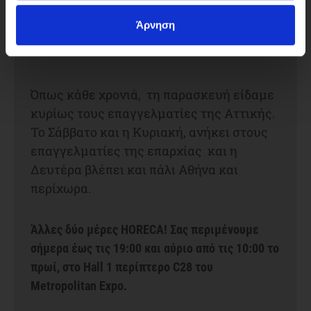
Άρνηση
Όπως κάθε χρονιά, τη παρασκευή είδαμε
κυρίως τους επαγγελματίες της Αττικής.
Το Σάββατο και η Κυριακή, ανήκει στους
επαγγελματίες της επαρχίας και η
Δευτέρα βλέπει και πάλι Αθήνα και
περίχωρα.
Άλλες δύο μέρες HORECA! Σας περιμένουμε
σήμερα έως τις 19:00 και αύριο από τις 10:00 το
πρωί, στο Hall 1 περίπτερο C28 του
Metropolitan Expo.